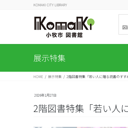
コ
ナ
KOMAKI CITY LIBRARY
ン
ビ
テ
ゲ
ン
ー
図
ツ
シ
に
ョ
移
ン
動
に
展示特集
移
動
HOME
展示特集
2階図書特集「若い人に贈る読書のすすめ2
2026年1月27日
2階図書特集「若い人に