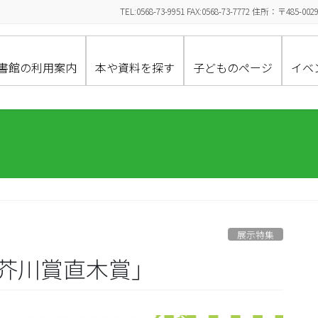
TEL:0568-73-9951 FAX:0568-73-7772 住所：〒
書館の利用案内
本や資料を探す
子どものページ
イベ
展示特集
回芥川賞直木賞」