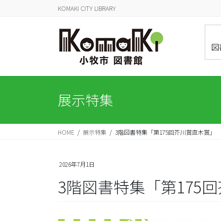
コ
ナ
KOMAKI CITY LIBRARY
ン
ビ
テ
ゲ
ン
ー
図
ツ
シ
に
ョ
移
ン
動
に
展示特集
移
動
HOME
展示特集
3階図書特集「第175回芥川賞直木賞」
2026年7月1日
3階図書特集「第175