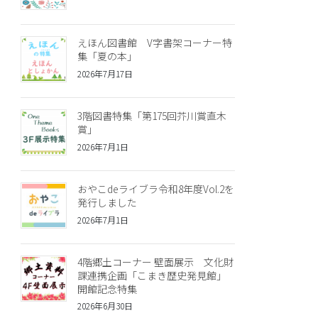
えほん図書館 V字書架コーナー特
集「夏の本」
2026年7月17日
3階図書特集「第175回芥川賞直木
賞」
2026年7月1日
おやこdeライブラ令和8年度Vol.2を
発行しました
2026年7月1日
4階郷土コーナー 壁面展示 文化財
課連携企画「こまき歴史発見館」
開館記念特集
2026年6月30日