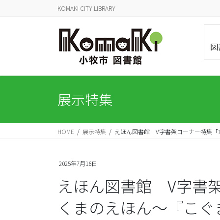
コ
ナ
KOMAKI CITY LIBRARY
ン
ビ
テ
ゲ
ン
ー
図
ツ
シ
に
ョ
移
ン
動
に
展示特集
移
動
HOME
展示特集
えほん図書館 V字書架コーナー特集「
2025年7月16日
えほん図書館 V字書
くまのえほん～『こぐ