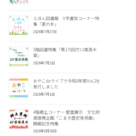
えほん図書館 V字書架コーナー特
集「夏の本」
2026年7月17日
3階図書特集「第175回芥川賞直木
賞」
2026年7月1日
おやこdeライブラ令和8年度Vol.2を
発行しました
2026年7月1日
4階郷土コーナー 壁面展示 文化財
課連携企画「こまき歴史発見館」
開館記念特集
2026年6月30日