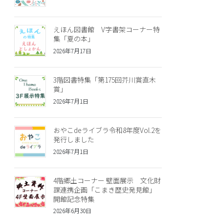
えほん図書館 V字書架コーナー特
集「夏の本」
2026年7月17日
3階図書特集「第175回芥川賞直木
賞」
2026年7月1日
おやこdeライブラ令和8年度Vol.2を
発行しました
2026年7月1日
4階郷土コーナー 壁面展示 文化財
課連携企画「こまき歴史発見館」
開館記念特集
2026年6月30日