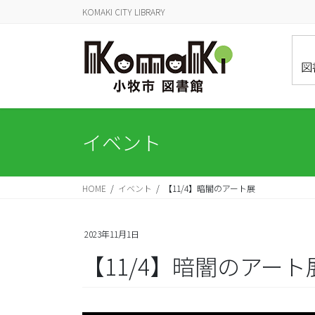
コ
ナ
KOMAKI CITY LIBRARY
ン
ビ
テ
ゲ
ン
ー
図
ツ
シ
に
ョ
移
ン
動
に
イベント
移
動
HOME
イベント
【11/4】暗闇のアート展
2023年11月1日
【11/4】暗闇のアート