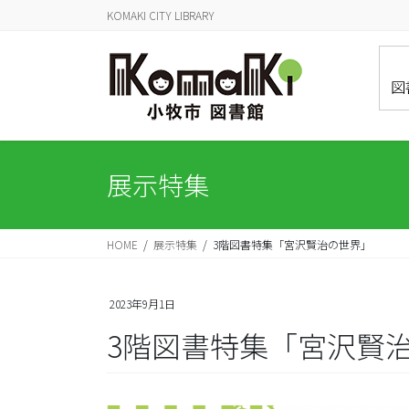
コ
ナ
KOMAKI CITY LIBRARY
ン
ビ
テ
ゲ
ン
ー
図
ツ
シ
に
ョ
移
ン
動
に
展示特集
移
動
HOME
展示特集
3階図書特集「宮沢賢治の世界」
2023年9月1日
3階図書特集「宮沢賢